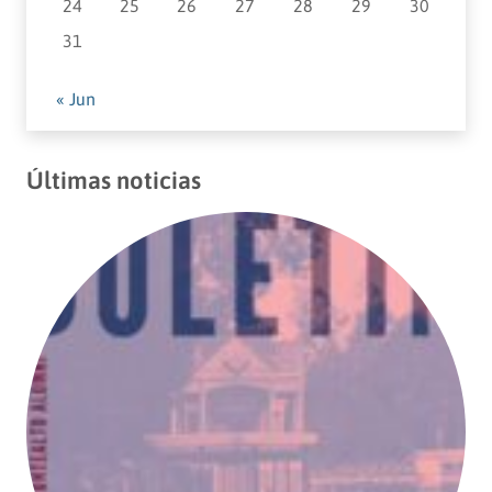
24
25
26
27
28
29
30
31
« Jun
Últimas noticias