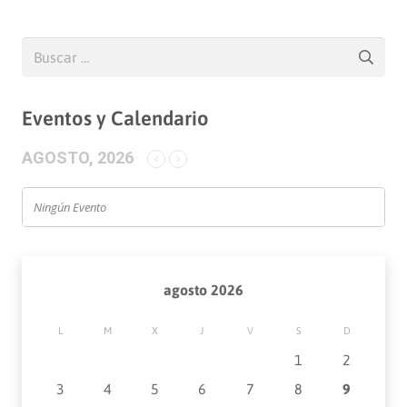
Buscar:
Eventos y Calendario
AGOSTO, 2026
Ningún Evento
agosto 2026
L
M
X
J
V
S
D
1
2
3
4
5
6
7
8
9