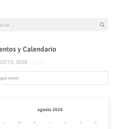
car:
entos y Calendario
OSTO, 2026
ngún Evento
agosto 2026
L
M
X
J
V
S
D