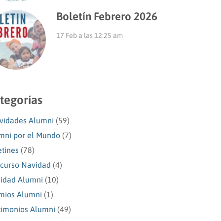
Boletín Febrero 2026
17 Feb a las 12:25 am
tegorías
ividades Alumni
(59)
mni por el Mundo
(7)
etines
(78)
curso Navidad
(4)
idad Alumni
(10)
mios Alumni
(1)
timonios Alumni
(49)