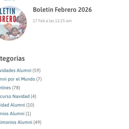
Boletín Febrero 2026
17 Feb a las 12:25 am
tegorías
ividades Alumni
(59)
mni por el Mundo
(7)
etines
(78)
curso Navidad
(4)
idad Alumni
(10)
mios Alumni
(1)
timonios Alumni
(49)