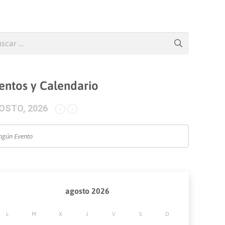
car:
entos y Calendario
OSTO, 2026
ngún Evento
agosto 2026
L
M
X
J
V
S
D