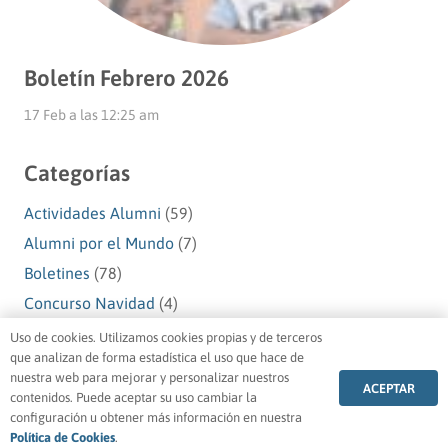
Boletín Febrero 2026
17 Feb a las 12:25 am
Categorías
Actividades Alumni
(59)
Alumni por el Mundo
(7)
Boletines
(78)
Concurso Navidad
(4)
Navidad Alumni
(10)
Uso de cookies. Utilizamos cookies propias y de terceros
que analizan de forma estadística el uso que hace de
Premios Alumni
(1)
nuestra web para mejorar y personalizar nuestros
ACEPTAR
Testimonios Alumni
(49)
contenidos. Puede aceptar su uso cambiar la
configuración u obtener más información en nuestra
Voluntariado Alumni
(5)
Política de Cookies
.