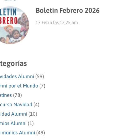
Boletín Febrero 2026
17 Feb a las 12:25 am
tegorías
ividades Alumni
(59)
mni por el Mundo
(7)
etines
(78)
curso Navidad
(4)
idad Alumni
(10)
mios Alumni
(1)
timonios Alumni
(49)