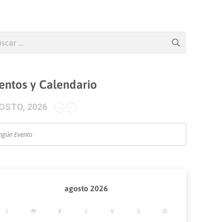
car:
entos y Calendario
OSTO, 2026
ngún Evento
agosto 2026
L
M
X
J
V
S
D