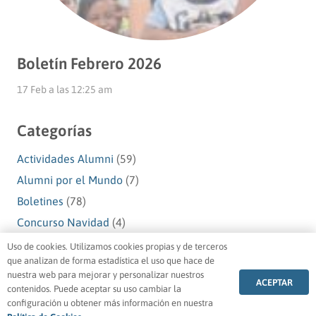
Boletín Febrero 2026
17 Feb a las 12:25 am
Categorías
Actividades Alumni
(59)
Alumni por el Mundo
(7)
Boletines
(78)
Concurso Navidad
(4)
Navidad Alumni
(10)
Uso de cookies. Utilizamos cookies propias y de terceros
que analizan de forma estadística el uso que hace de
Premios Alumni
(1)
nuestra web para mejorar y personalizar nuestros
ACEPTAR
Testimonios Alumni
(49)
contenidos. Puede aceptar su uso cambiar la
configuración u obtener más información en nuestra
Voluntariado Alumni
(5)