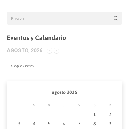
Buscar:
Eventos y Calendario
AGOSTO, 2026
Ningún Evento
agosto 2026
L
M
X
J
V
S
D
1
2
3
4
5
6
7
8
9