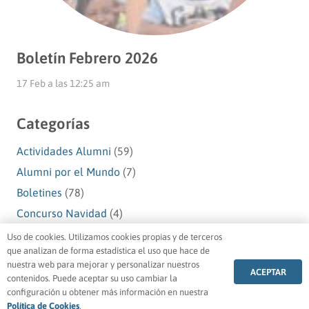
Boletín Febrero 2026
17 Feb a las 12:25 am
Categorías
Actividades Alumni
(59)
Alumni por el Mundo
(7)
Boletines
(78)
Concurso Navidad
(4)
Navidad Alumni
(10)
Uso de cookies. Utilizamos cookies propias y de terceros
que analizan de forma estadística el uso que hace de
Premios Alumni
(1)
nuestra web para mejorar y personalizar nuestros
ACEPTAR
Testimonios Alumni
(49)
contenidos. Puede aceptar su uso cambiar la
configuración u obtener más información en nuestra
Voluntariado Alumni
(5)
Política de Cookies
.