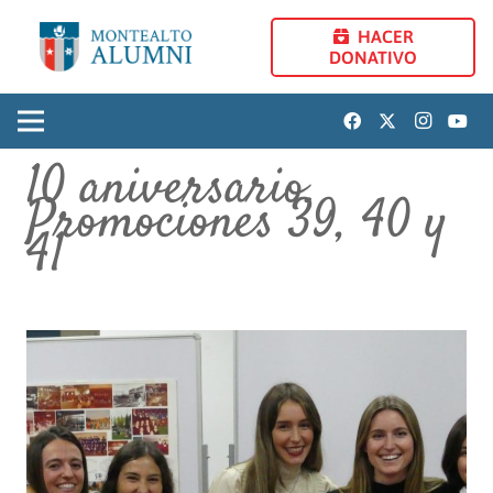
HACER
DONATIVO
10 aniversario.
Promociones 39, 40 y
41