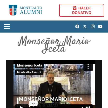
HACER
DONATIVO
Monseñor Mario
Iceta