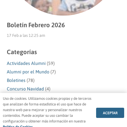
Boletín Febrero 2026
17 Feb a las 12:25 am
Categorías
Actividades Alumni
(59)
Alumni por el Mundo
(7)
Boletines
(78)
Concurso Navidad
(4)
Navidad Alumni
(10)
Uso de cookies. Utilizamos cookies propias y de terceros
que analizan de forma estadística el uso que hace de
Premios Alumni
(1)
nuestra web para mejorar y personalizar nuestros
ACEPTAR
Testimonios Alumni
(49)
contenidos. Puede aceptar su uso cambiar la
configuración u obtener más información en nuestra
Voluntariado Alumni
(5)
Política de Cookies
.