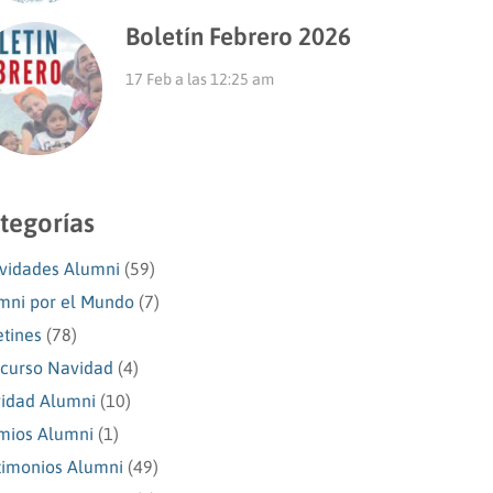
Boletín Febrero 2026
17 Feb a las 12:25 am
tegorías
ividades Alumni
(59)
mni por el Mundo
(7)
etines
(78)
curso Navidad
(4)
idad Alumni
(10)
mios Alumni
(1)
timonios Alumni
(49)