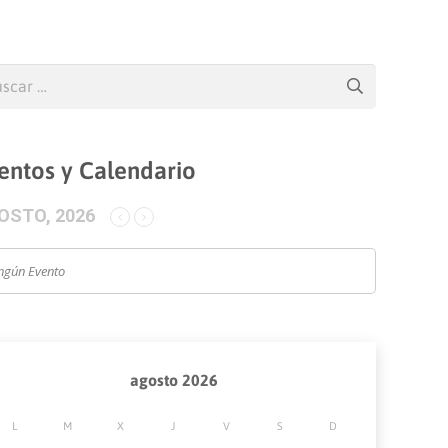
car:
entos y Calendario
OSTO, 2026
ngún Evento
agosto 2026
L
M
X
J
V
S
D