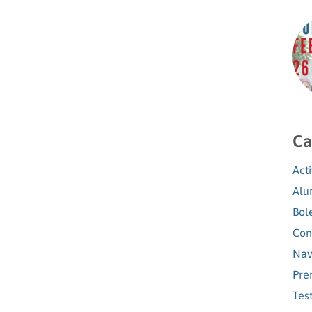
Ca
Act
Alu
Bol
Con
Nav
Pre
Tes