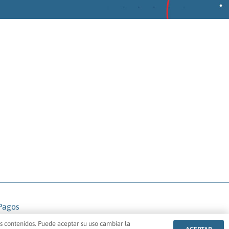
 Pagos
Diseño web Juan Ruiz Lorite
os contenidos. Puede aceptar su uso cambiar la