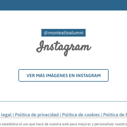
@montealtoalumni
Instagram
VER MÁS IMÁGENES EN INSTAGRAM
 legal
|
Política de privacidad
|
Política de cookies
|
Política de
 Antiguas Alumnas Montealto
. Todos los derechos reservados |
a estadística el uso que hace de nuestra web para mejorar y personalizar nuestr