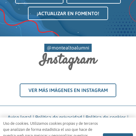
¡ACTUALIZAR EN FOMENTO!
@montealtoalumni
Instagram
VER MÁS IMÁGENES EN INSTAGRAM
Aviso legal
|
Política de privacidad
|
Política de cookies
|
Uso de cookies. Utilizamos cookies propias y de terceros
Política de Pagos
que analizan de forma estadística el uso que hace de
1969 – 2021 ©
Asociación Antiguas Alumnas Montealto
.
nuestra web para mejorar y personalizar nuestros