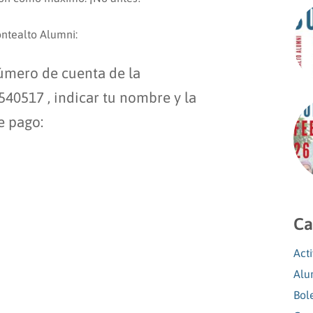
ontealto Alumni:
número de cuenta de la
40517 , indicar tu nombre y la
 de pago:
Ca
Act
Alu
Bol