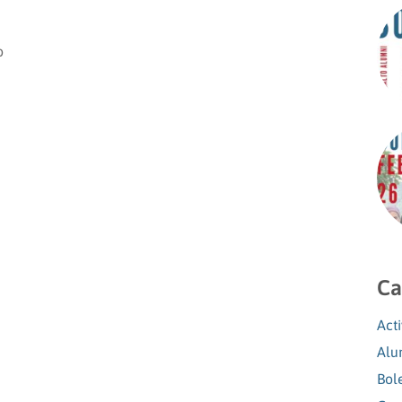
o
Ca
Act
Alu
Bol