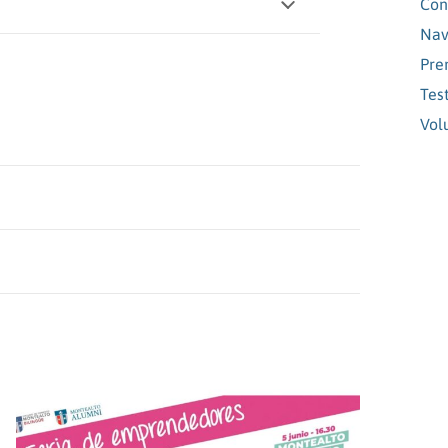
Con
Nav
Pre
Tes
Vol