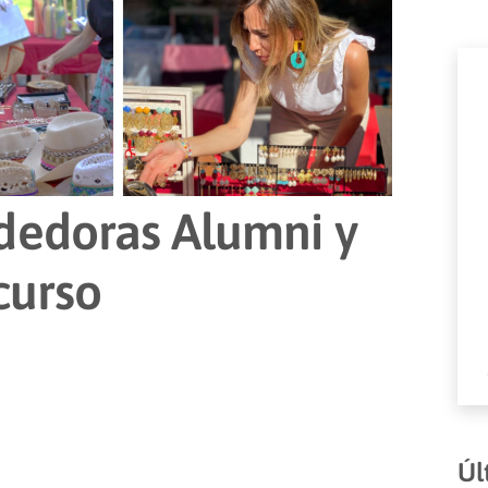
dedoras Alumni y
curso
Úl