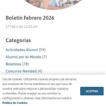
Boletín Febrero 2026
17 Feb a las 12:25 am
Categorías
Actividades Alumni
(59)
Alumni por el Mundo
(7)
Boletines
(78)
Concurso Navidad
(4)
Navidad Alumni
(10)
Uso de cookies. Utilizamos cookies propias y de terceros
que analizan de forma estadística el uso que hace de
Premios Alumni
(1)
nuestra web para mejorar y personalizar nuestros
ACEPTAR
Testimonios Alumni
(49)
contenidos. Puede aceptar su uso cambiar la
configuración u obtener más información en nuestra
Voluntariado Alumni
(5)
Política de Cookies
.