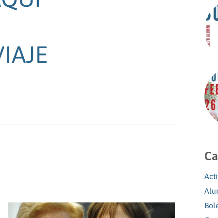
IAJE
Ca
Act
Alu
Bol