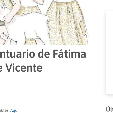
antuario de Fátima
e Vicente
Úl
obles.
Aquí