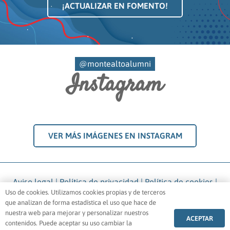
¡ACTUALIZAR EN FOMENTO!
@montealtoalumni
Instagram
VER MÁS IMÁGENES EN INSTAGRAM
Aviso legal
|
Política de privacidad
|
Política de cookies
|
Uso de cookies. Utilizamos cookies propias y de terceros
Política de Pagos
que analizan de forma estadística el uso que hace de
1969 – 2021 ©
Asociación Antiguas Alumnas Montealto
.
nuestra web para mejorar y personalizar nuestros
ACEPTAR
Todos los derechos reservados |
Diseño web Juan Ruiz
contenidos. Puede aceptar su uso cambiar la