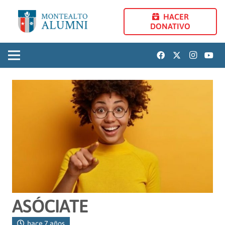
HACER
DONATIVO
ASÓCIATE
hace 7 años